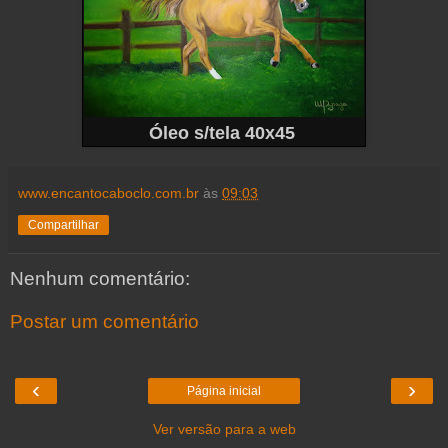
Óleo s/tela 40x45
www.encantocaboclo.com.br
às
09:03
Compartilhar
Nenhum comentário:
Postar um comentário
‹
›
Página inicial
Ver versão para a web