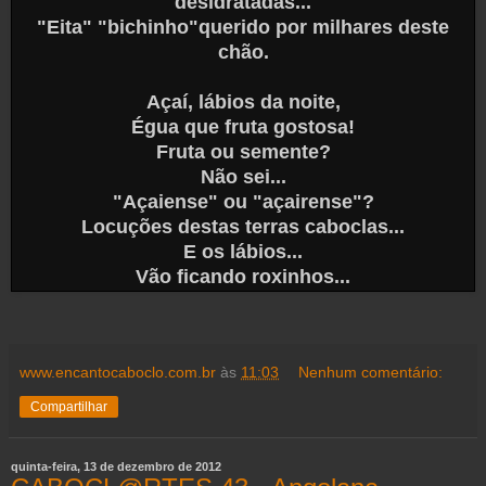
desidratadas...
"Eita" "bichinho"querido por milhares deste
chão.
Açaí, lábios da noite,
Égua que fruta gostosa!
Fruta ou semente?
Não sei...
"Açaiense" ou "açairense"?
Locuções destas terras caboclas...
E os lábios...
Vão ficando roxinhos...
www.encantocaboclo.com.br
às
11:03
Nenhum comentário:
Compartilhar
quinta-feira, 13 de dezembro de 2012