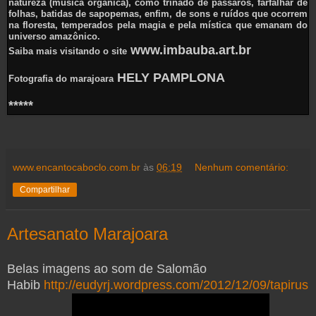
natureza (música orgânica), como trinado de pássaros, farfalhar de
folhas, batidas de sapopemas, enfim, de sons e ruídos que ocorrem
na floresta, temperados pela magia e pela mística que emanam do
universo amazônico.
www.imbauba.art.br
Saiba mais visitando o site
HELY PAMPLONA
Fotografia do marajoara
*****
www.encantocaboclo.com.br
às
06:19
Nenhum comentário:
Compartilhar
Artesanato Marajoara
Belas imagens ao som de Salomão
Habib
http://eudyrj.wordpress.com/2012/12/09/tapirus