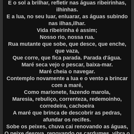
E o sol a brilhar, refletir nas águas ribeirinhas,
ilhinhas.
E a lua, no seu luar, enluarar, as águas subindo
nas ilhas,ilhar.
Vida ribeirinha é assim;
Nosso rio, nossa rua.
Rua mutante que sobe, que desce, que enche,
que vaza,
Que corre, que fica parada. Parada d'água.
Maré seca vejo o pescar, baixa-mar.
Maré cheia o navegar.
Contemplo novamente a lua e o vento a brincar
com a maré,
Como marionete, fazendo marola,
Maresia, rebuliço, correnteza, redemoinho,
corredeira, cachoeira
A maré que brinca de descobrir as pedras,
afundar os recifes.
Sobe os peixes, chuva cai renovando as águas,
O peixe desova, renovando os cardumes, vibra o