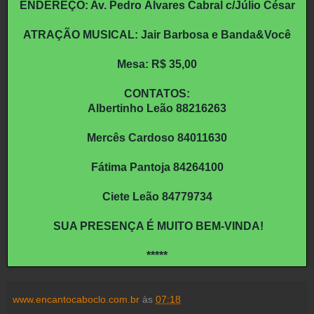
ENDEREÇO: Av. Pedro Álvares Cabral c/Júlio César
ATRAÇÃO MUSICAL: Jair Barbosa e Banda&Você
Mesa: R$ 35,00
CONTATOS:
Albertinho Leão 88216263
Mercês Cardoso 84011630
Fátima Pantoja 84264100
Ciete Leão 84779734
SUA PRESENÇA É MUITO BEM-VINDA!
*****
www.encantocaboclo.com.br
às
07:18