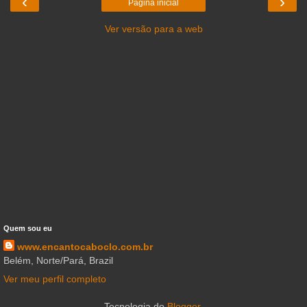
‹
›
Página inicial
Ver versão para a web
Quem sou eu
www.encantocaboclo.com.br
Belém, Norte/Pará, Brazil
Ver meu perfil completo
Tecnologia do
Blogger
.