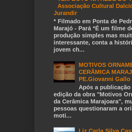
Associação Cultural Dalcí
Jurandir
* Filmado em Ponta de Pedr
Marajó - Pará *É um filme d
produção simples mas mui
interessante, conta a histó
jovem ch...
MOTIVOS ORNAME
CERÂMICA MARAJ
PE.Giovanni Gallo
Após a publicação 
edição da obra "Motivos O
da Cerâmica Marajoara", mu
pessoas questionaram a or
moti...
Liz Carla Silva Cas