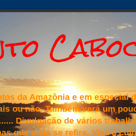
to Cabo
otos da Amazônia e em especial d
nais ou não. Também verá um pouc
s...... Divulgação de vários traba
as que a ela se refira. Viva a cul