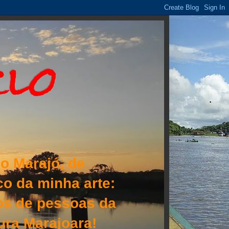
clo
o Marajó, de
o da minha arte:
lhos de pessoas da
tura Marajoara!