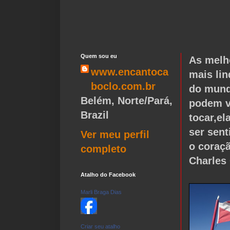
Quem sou eu
As melh
www.encantoca
mais lin
boclo.com.br
do mund
Belém, Norte/Pará,
podem v
Brazil
tocar,e
ser sen
Ver meu perfil
o coraç
completo
Charles
Atalho do Facebook
Marli Braga Dias
Criar seu atalho