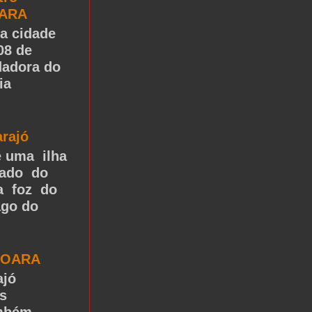
OARA
a cidade
08 de
dadora do
ia
arajó
é uma ilha
tado do
na foz do
ago do
JOARA
ajó
s
ambém