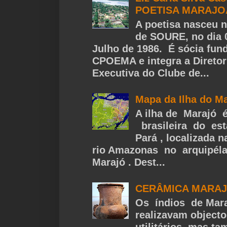
POETISA MARAJ
A poetisa nasceu n
de SOURE, no dia 
Julho de 1986. É sócia fun
CPOEMA e integra a Diretor
Executiva do Clube de...
Mapa da Ilha do M
A ilha de Marajó 
brasileira do es
Pará , localizada 
rio Amazonas no arquipél
Marajó . Dest...
CERÂMICA MARA
Os índios de Mar
realizavam objecto
utilitários, mas t