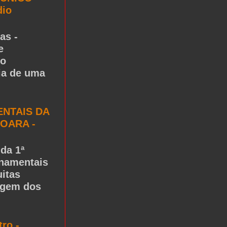
dio
as -
e
to
ria de uma
NTAIS DA
OARA -
da 1ª
rnamentais
itas
igem dos
tro -