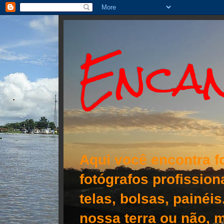
Encan
Aqui você encontra f
fotógrafos profissio
telas, bolsas, painéi
nossa terra ou não, m