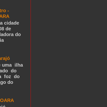
tro -
OARA
a cidade
08 de
dadora do
ia
arajó
é uma ilha
tado do
na foz do
ago do
JOARA
ajó