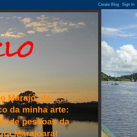
clo
o Marajó, de
o da minha arte:
lhos de pessoas da
tura Marajoara!