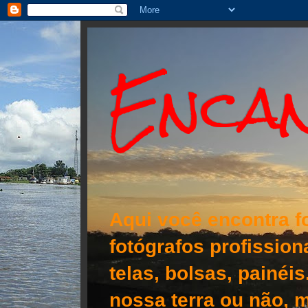
Encan
Aqui você encontra f
fotógrafos profissio
telas, bolsas, painéi
nossa terra ou não, m