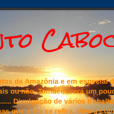
to Cabo
otos da Amazônia e em especial d
nais ou não. Também verá um pouc
s...... Divulgação de vários traba
as que a ela se refira. Viva a cul