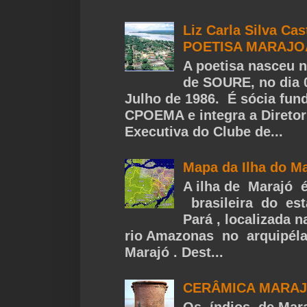
Liz Carla Silva Cas
POETISA MARAJ
A poetisa nasceu n
de SOURE, no dia 
Julho de 1986. É sócia fun
CPOEMA e integra a Diretor
Executiva do Clube de...
Mapa da Ilha do M
A ilha de Marajó 
brasileira do es
Pará , localizada 
rio Amazonas no arquipél
Marajó . Dest...
CERÂMICA MARA
Os índios de Mar