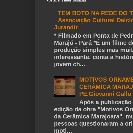
Postagens mais visitadas
TEM BOTO NA REDE DO T
Associação Cultural Dalcí
Jurandir
* Filmado em Ponta de Pedr
Marajó - Pará *É um filme d
produção simples mas mui
interessante, conta a histó
jovem ch...
MOTIVOS ORNAME
CERÂMICA MARAJ
PE.Giovanni Gallo
Após a publicação 
edição da obra "Motivos O
da Cerâmica Marajoara", mu
pessoas questionaram a or
moti...