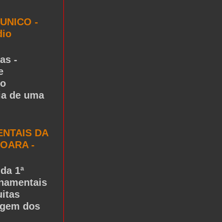
UNICO -
dio
as -
e
to
ria de uma
NTAIS DA
OARA -
da 1ª
rnamentais
itas
igem dos