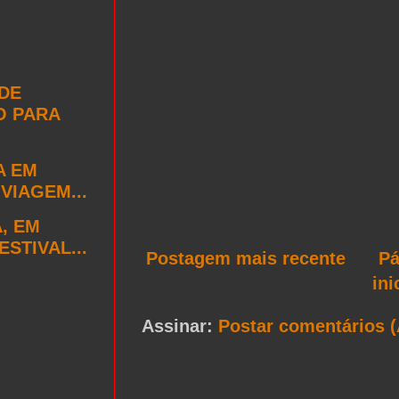
 DE
O PARA
A EM
VIAGEM...
, EM
STIVAL...
Postagem mais recente
Pá
ini
Assinar:
Postar comentários 