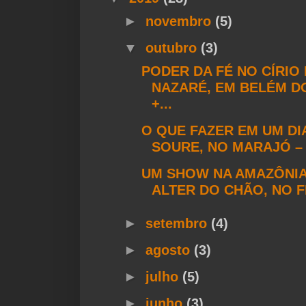
►
novembro
(5)
▼
outubro
(3)
PODER DA FÉ NO CÍRIO
NAZARÉ, EM BELÉM D
+...
O QUE FAZER EM UM DI
SOURE, NO MARAJÓ – 
UM SHOW NA AMAZÔNIA
ALTER DO CHÃO, NO FE
►
setembro
(4)
►
agosto
(3)
►
julho
(5)
►
junho
(3)