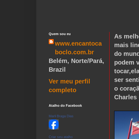
Quem sou eu
As melh
www.encantoca
mais lin
boclo.com.br
do mund
Belém, Norte/Pará,
podem v
Brazil
tocar,e
ser sen
Ver meu perfil
o coraç
completo
Charles
Atalho do Facebook
Marli Braga Dias
Criar seu atalho