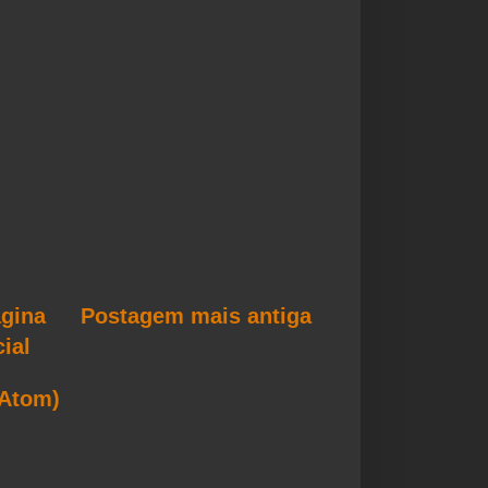
gina
Postagem mais antiga
cial
(Atom)