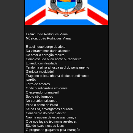
Letra:
João Rodrigues Viana
Música:
João Rodrigues Viana
É aqui neste berço de afeto
Da vibrante mocidade altaneira,
De amor o coração repleto
Como escudo o teu nome ó Cachoeira
Lutando com lealdade
Tendo na alma a hóstia azul do pensamento
Gloriosa mocidade!
Trago no peito a chama do desprendimento.
Refrão
Terra de amores
Onde o sol dardeja em cores
O esplendor primaveril
Sob o céu formoso
No cenário majestoso
Ecoa o nome do Brasil
Se na luta, envergamos couraça
Consciente do nosso dever
Não há nuvem de espessa fumaça
Que nos faça o teu nome arrefecer.
São de luzes nossas lutas
O progresso galgamos pela instrução