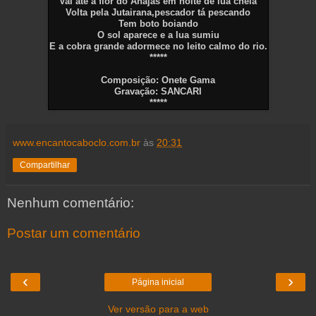
Vai até a flor do Anajás em noite de lua cheia
Volta pela Jutairana,pescador tá pescando
Tem boto boiando
O sol aparece e a lua sumiu
E a cobra grande adormece no leito calmo do rio.
*****
Composição: Onete Gama
Gravação: SANCARI
*****
www.encantocaboclo.com.br
às
20:31
Compartilhar
Nenhum comentário:
Postar um comentário
‹
›
Página inicial
Ver versão para a web