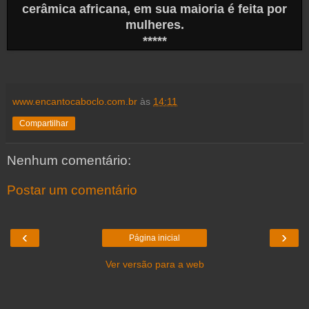
cerâmica africana, em sua maioria é feita por
mulheres.
*****
www.encantocaboclo.com.br
às
14:11
Compartilhar
Nenhum comentário:
Postar um comentário
‹
›
Página inicial
Ver versão para a web