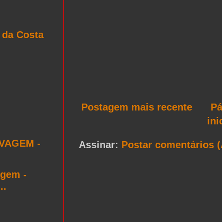
 da Costa
Postagem mais recente
Pá
ini
LVAGEM -
Assinar:
Postar comentários 
agem -
..