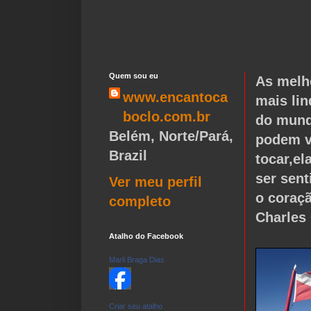
Quem sou eu
As melh
www.encantoca
mais lin
boclo.com.br
do mund
Belém, Norte/Pará,
podem v
Brazil
tocar,e
ser sen
Ver meu perfil
o coraç
completo
Charles
Atalho do Facebook
Marli Braga Dias
Criar seu atalho