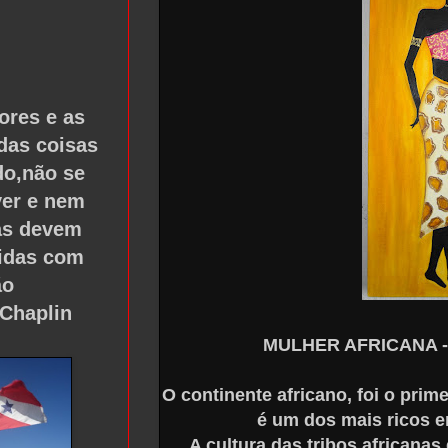
ores e as
das coisas
o,não se
er e nem
las devem
tidas com
ão
 Chaplin
MULHER AFRICANA - ó
O continente africano, foi o prime
é um dos mais ricos e
A cultura das tribos africanas