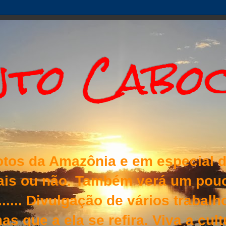
to Cabo
otos da Amazônia e em especial d
nais ou não. Também verá um pouc
s...... Divulgação de vários traba
as que a ela se refira. Viva a cul