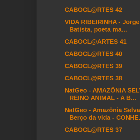
CABOCL@RTES 42
VIDA RIBEIRINHA - Jorge
Batista, poeta ma...
CABOCL@ARTES 41
CABOCL@RTES 40
CABOCL@RTES 39
CABOCL@RTES 38
NatGeo - AMAZÔNIA SE
REINO ANIMAL - A B...
NatGeo - Amazônia Selv
Berço da vida - CONHE.
CABOCL@RTES 37