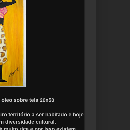
leo sobre tela 20x50
iro território a ser habitado e hoje
m diversidade cultural.
 é muito rica e por isso existem