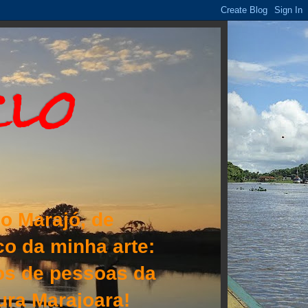
clo
o Marajó, de
o da minha arte:
lhos de pessoas da
tura Marajoara!