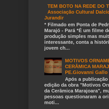
TEM BOTO NA REDE DO T
Associação Cultural Dalcí
Jurandir
* Filmado em Ponta de Pedr
Marajó - Pará *É um filme d
produção simples mas mui
interessante, conta a histó
jovem ch...
MOTIVOS ORNAME
CERÂMICA MARAJ
PE.Giovanni Gallo
Após a publicação 
edição da obra "Motivos O
da Cerâmica Marajoara", mu
pessoas questionaram a or
moti...