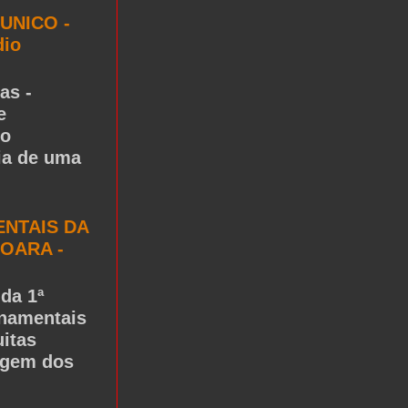
UNICO -
dio
as -
e
to
ria de uma
NTAIS DA
OARA -
da 1ª
rnamentais
itas
igem dos