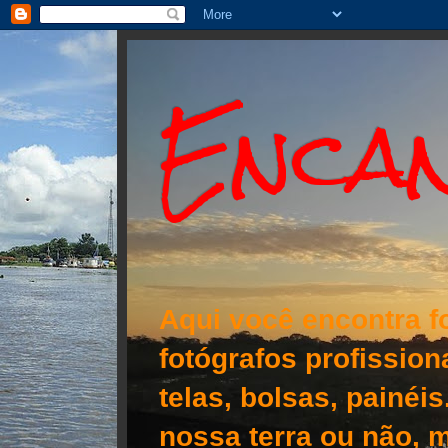
Encan
Aqui você encontra f
fotógrafos profissio
telas, bolsas, painéi
nossa terra ou não, m